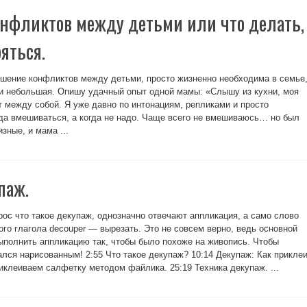
нфликтов между детьми или что делать,
яться.
решение конфликтов между детьми, просто жизненно необходима в семье
и небольшая. Опишу удачный опыт одной мамы: «Слышу из кухни, моя
т между собой. Я уже давно по интонациям, репликами и просто
гда вмешиваться, а когда не надо. Чаще всего не вмешиваюсь… но был
зные, и мама ...
паж.
рос что такое декупаж, однозначно отвечают аппликация, а само слово
го глагола decouper — вырезать. Это не совсем верно, ведь основной
полнить аппликацию так, чтобы было похоже на живопись. Чтобы
ался нарисованным! 2:55 Что такое декупаж? 10:14 Декупаж: Как прикле
иклеиваем салфетку методом файлика. 25:19 Техника декупаж. ...