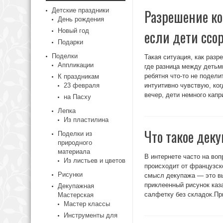
Детские праздники
Разрешение ко
День рождения
Новый год
если дети ссор
Подарки
Поделки
Такая ситуация, как раз
Аппликации
где разница между детьм
ребятня что-то не подели
К праздникам
23 февраля
интуитивно чувствую, ко
вечер, дети немного капри
на Пасху
Лепка
Из пластилина
Что такое деку
Поделки из
природного
материала
В интернете часто на воп
Из листьев и цветов
происходит от французско
Рисунки
смысл декупажа — это вы
приклеенный рисунок каз
Декупажная
салфетку без складок.Пр
Мастерская
Мастер классы
Инструменты для