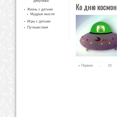
декупажа
Ко дню космон
Жизнь с детьми
Мудрые мысли
Игры с детьми
Путешествия
« Первая
...
10