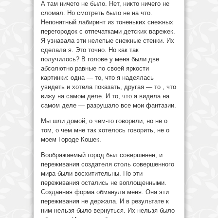
А там ничего не было. Нет, никто ничего не
сломал. Но смотреть было не на что.
Непонятный лабиринт из тоненьких снежных
перегородок с отпечатками детских варежек.
Я узнавала эти нелепые снежные стенки. Их
сделала я. Это точно. Но как так
получилось? В голове у меня были две
абсолютно равные по своей яркости
картинки: одна — то, что я надеялась
увидеть и хотела показать, другая — то , что
вижу на самом деле. И то, что я видела на
самом деле — разрушало все мои фантазии.
Мы шли домой, о чем-то говорили, но не о
том, о чем мне так хотелось говорить, не о
моем Городе Кошек.
Воображаемый город был совершенен, и
переживания создателя столь совершенного
мира были восхитительны. Но эти
переживания остались не воплощенными.
Созданная форма обманула меня. Она эти
переживания не держала. И в результате к
ним нельзя было вернуться. Их нельзя было