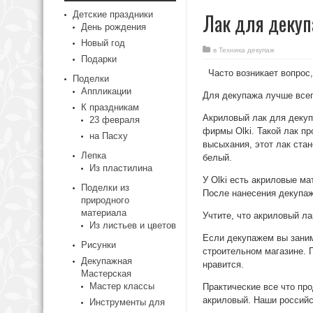
Детские праздники
Лак для декуп
День рождения
Новый год
в
Техника декупаж
Подарки
Часто возникает вопрос
Поделки
Аппликации
Для декупажа лучше всег
К праздникам
Акриловый лак для декуп
23 февраля
фирмы Olki. Такой лак п
на Пасху
высыхания, этот лак стан
Лепка
белый.
Из пластилина
У Olki есть акриловые м
Поделки из
После нанесения декупаж
природного
материала
Учтите, что акриловый ла
Из листьев и цветов
Если декупажем вы заним
Рисунки
строительном магазине. 
Декупажная
нравится.
Мастерская
Мастер классы
Практические все что про
акриловый. Наши российс
Инструменты для