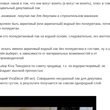
овых лаков в том, что они могут вонять (а могут не вонять), плюс в том
ециальный декупажный лак.
внимание, покупая лак для декупажа в строительном магазине.
 должен быть акриловый (или акрилатный) водный без полиуретана, пото
о полиуретан.
м-это полиуретановый лак на водной основе, следовательно, его желтиз
 искать именно акриловый водный лак без полиуретана в составе, ну а 
бя выберет, в зависимости от материальных возможностей и от
производителей.
бор Kiva Тиккурила по совету продавца, т.к. он водорастворимый, не
бладает высокой прочностью.
цкий VivaDecor (80 мл). Совершенно несуразный лак для декупажа.
нечто густое, в результате получается не совсем однородный слой.