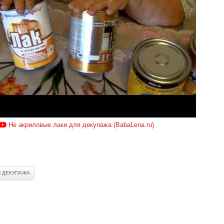
Не акриловые лаки для декупажа (BabaLena.ru)
 ДЕКУПАЖА