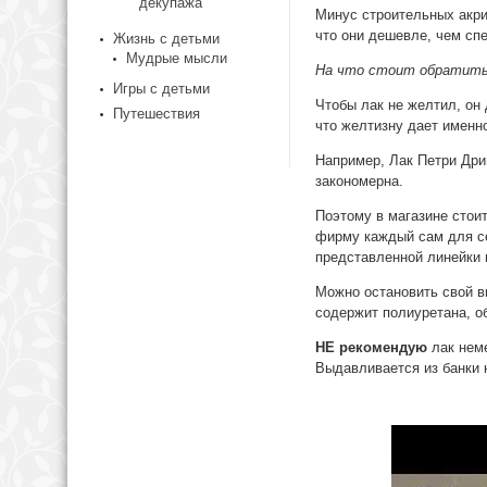
декупажа
Минус строительных акрил
что они дешевле, чем сп
Жизнь с детьми
Мудрые мысли
На что стоит обратить 
Игры с детьми
Чтобы лак не желтил, он
Путешествия
что желтизну дает именн
Например, Лак Петри Дри
закономерна.
Поэтому в магазине стоит
фирму каждый сам для се
представленной линейки 
Можно остановить свой вы
содержит полиуретана, о
НЕ рекомендую
лак неме
Выдавливается из банки 